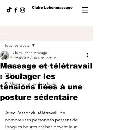
Claire Lebonmassage
Post
Tous les posts
Claire Lebon Massage
Tous les posts
1 mars 2025
2 min de lecture
Massage et télétravail
🌿 Bien-être et relaxation
: soulager les
💆‍♀️ Les massages
🌎 Massage et modes de vie
tensions liées à une
posture sédentaire
Avec l’essor du télétravail, de 
nombreuses personnes passent de 
longues heures assises devant leur 