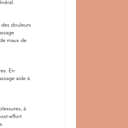
énéral.
 des douleurs 
assage 
 de maux de 
res. En 
assage aide à 
blessures, à 
ost-effort 
s.