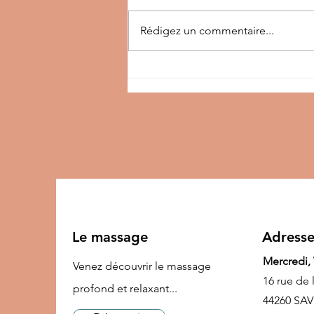
Rédigez un commentaire...
Les huiles essentielles
en massage : lesquelles
choisir selon vos
besoins ?
Le massage
Adress
Mercredi,
Venez découvrir le massage
16 rue de 
profond et relaxant...
44260 SA