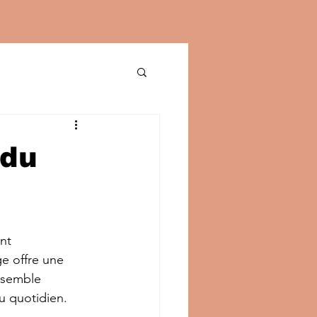
 du
nt 
e offre une 
nsemble 
u quotidien.