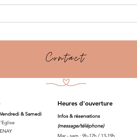
Offrir un massage en
Le 
cadeau : pourquoi c'est
Un 
une excellente idée ?
pour
Contact
e
Heures d'ouverture
 Vendredi & Samedi
Infos & réservations
l'Eglise
(message/téléphone)
VENAY
Mar - sam : 9h-12h / 13-19h