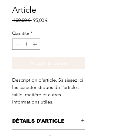
Article
Prix
Prix
 100,00 € 
95,00 €
original
promotionnel
Quantité
*
Ajouter au panier
Description d'article. Saisissez ici 
les caractéristiques de l'article : 
taille, matière et autres 
informations utiles.
DÉTAILS D'ARTICLE
Détails d'article. Saisissez ici les