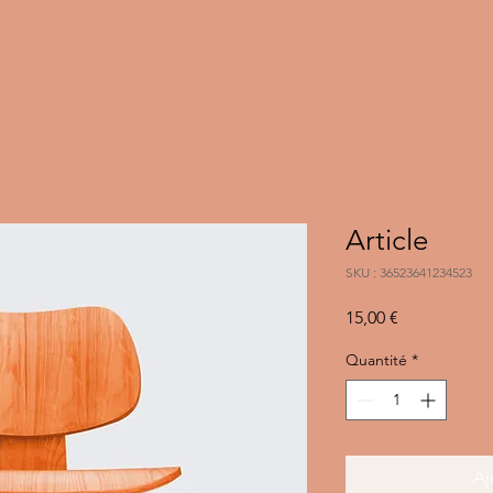
Article
SKU : 36523641234523
Prix
15,00 €
Quantité
*
Aj